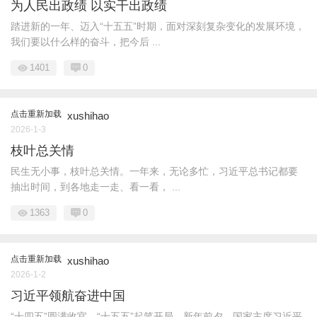
为人民出政绩 以实干出政绩
踏进新的一年、迈入“十五五”时期，面对深刻复杂变化的发展环境，
我们要以什么样的奋斗，把今后 ...
1401
0
点击重新加载
xushihao
2026-1-3
枝叶总关情
民生无小事，枝叶总关情。一年来，无论多忙，习近平总书记都要
抽出时间，到各地走一走、看一看， ...
1363
0
点击重新加载
xushihao
2026-1-2
习近平领航奋进中国
“十四五”圆满收官，“十五五”起笔开局。新年前夕，国家主席习近平