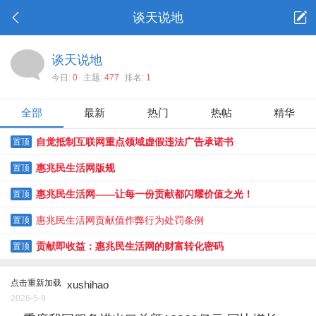
谈天说地
谈天说地
今日:
0
主题:
477
排名:
1
全部
最新
热门
热帖
精华
自觉抵制互联网重点领域虚假违法广告承诺书
置顶
惠兆民生活网版规
置顶
惠兆民生活网——让每一份贡献都闪耀价值之光！
置顶
惠兆民生活网贡献值作弊行为处罚条例
置顶
贡献即收益：惠兆民生活网的财富转化密码
置顶
点击重新加载
xushihao
2026-5-9