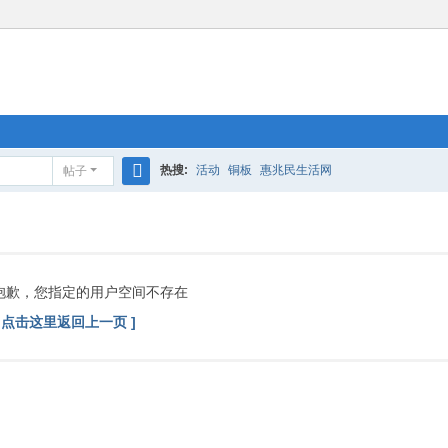
热搜:
活动
铜板
惠兆民生活网
帖子
搜
索
抱歉，您指定的用户空间不存在
[ 点击这里返回上一页 ]