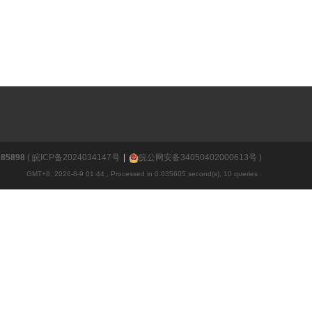
85898
(
皖ICP备2024034147号
|
皖公网安备34050402000613号
)
GMT+8, 2026-8-9 01:44
, Processed in 0.035605 second(s), 10 queries .