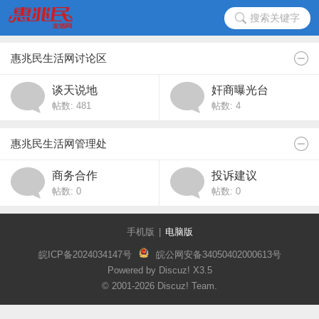
搜索关键字
惠兆民生活网讨论区
谈天说地
奸商曝光台
帖数: 481
帖数: 4
惠兆民生活网管理处
商务合作
投诉建议
帖数: 0
帖数: 0
手机版
|
电脑版
皖ICP备2024034147号
皖公网安备34050402000613号
Powered by Discuz!
X3.5
© 2001-2026
Discuz! Team
.